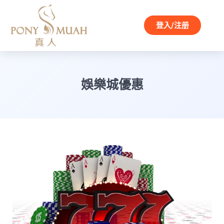
登入/注册
娛樂城優惠