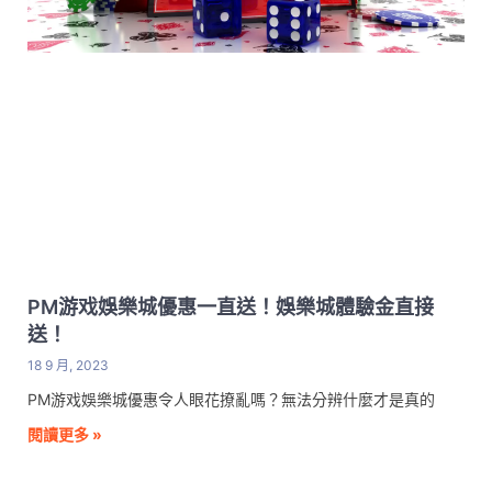
PM游戏娛樂城優惠一直送！娛樂城體驗金直接
送！
18 9 月, 2023
PM游戏娛樂城優惠令人眼花撩亂嗎？無法分辨什麼才是真的
閱讀更多 »