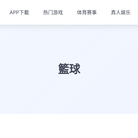
APP下載
热门游戏
体育赛事
真人娱乐
籃球