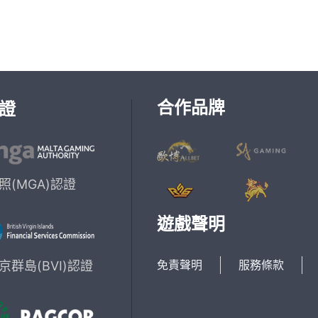
合作品牌
證
照(MGA)認證
遊戲聲明
免責聲明
服務條款
群島(BVI)認證