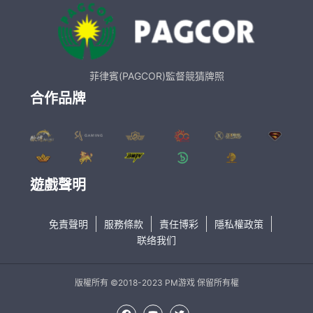
菲律賓(PAGCOR)監督競猜牌照
合作品牌
遊戲聲明
免責聲明
服務條款
責任博彩
隱私權政策
联络我们
版權所有 ©2018-2023 PM游戏 保留所有權