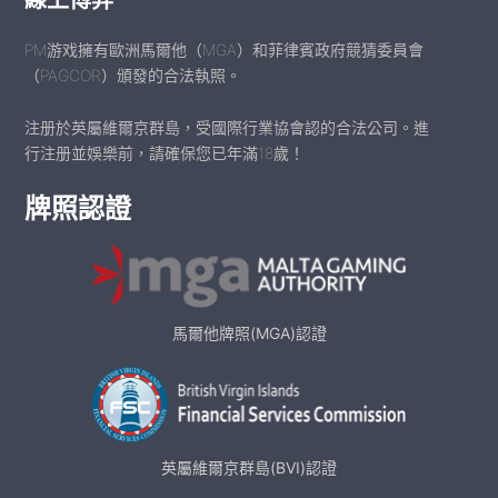
PM游戏擁有歐洲馬爾他（MGA）和菲律賓政府競猜委員會
（PAGCOR）頒發的合法執照。
注册於英屬維爾京群島，受國際行業協會認的合法公司。進
行注册並娛樂前，請確保您已年滿18歲！
牌照認證
馬爾他牌照(MGA)認證
英屬維爾京群島(BVI)認證