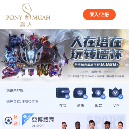
登入/注册
您還未登錄
請先登錄/注册後查看
存款
轉帳
取款
VIP
体
育