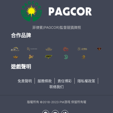
菲律賓(PAGCOR)監督競猜牌照
合作品牌
遊戲聲明
免責聲明
服務條款
責任博彩
隱私權政策
联络我们
版權所有 ©2018-2023 PM游戏 保留所有權