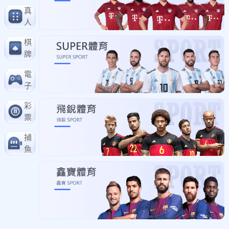
真
人
棋
牌
電
子
彩
票
捕
魚