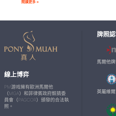
閱讀更多 »
牌照認
馬爾他牌
線上博弈
PM游戏擁有歐洲馬爾他
英屬維爾京
（MGA）和菲律賓政府競猜委
員會（PAGCOR）頒發的合法執
照。